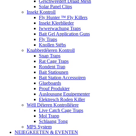
Geschweedert Draad Mesh
Solar Panel Clips
Insekt Kontroll
Fly Hunter ™ Fly Killers
Insekt Kleeblieder
Iwwerwachung Traps
Bait Gel Application Guns
Fly Traps
Knollen Stëbs
Knabberdéieren Kontroll
Snap Traps
Rat Cage Traps
Rondent Trap
Bait Statiounen
Bait Station Accessoiren
Glueboards
Prouf Produkter
Auslousung Equipementer
Elektresch Roden Killer
Wëll Déieren Kontrolléiere
Live Catch Cage Traps
Mol Trapp
Schlaang Tong
MPS System
NEIEGKEETEN & EVENTEN