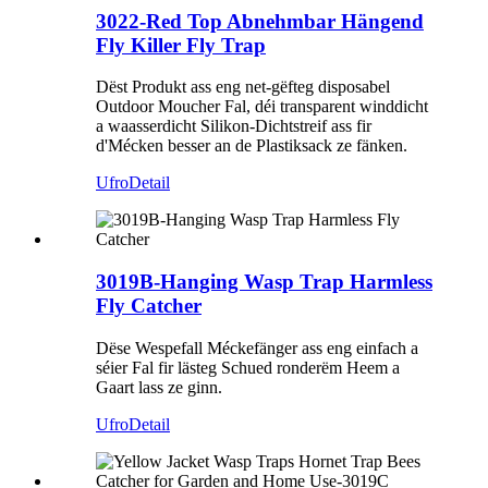
3022-Red Top Abnehmbar Hängend
Fly Killer Fly Trap
Dëst Produkt ass eng net-gëfteg disposabel
Outdoor Moucher Fal, déi transparent winddicht
a waasserdicht Silikon-Dichtstreif ass fir
d'Mécken besser an de Plastiksack ze fänken.
Ufro
Detail
3019B-Hanging Wasp Trap Harmless
Fly Catcher
Dëse Wespefall Méckefänger ass eng einfach a
séier Fal fir lästeg Schued ronderëm Heem a
Gaart lass ze ginn.
Ufro
Detail