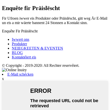
Enquête fir Präislëscht
Fir Ufroen iwwer eis Produkter oder Präislëscht, gitt weg Är E-Mail
un eis a mir wäerte bannent 24 Stonnen a Kontakt sinn.
Enquête Fir Präislëscht
Iwwert ons
Produkter
NEIEGKEETEN & EVENTEN
BLOG
Kontaktéiert eis
© Copyright - 2019-2020: All Rechter reservéiert.
E-Mail schécken
x