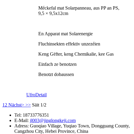
Méckefal mat Solarpanneau, aus PP an PS,
9,5 × 9,5x12cm
En Apparat mat Solarenergie
Fluchinsekten effektiv unzezéien
Keng Gëfter, keng Chemikalie, kee Gas
Einfach ze benotzen
Benotzt dobaussen
Ufro
Detail
1
2
Nächst>
>>
Säit 1/2
Tel:
18733776351
E-Mail:
jl003@jinglongkeji.com
Adress:
Guoqiao Village, Yuqiao Town, Dongguang County,
Cangzhou City, Hebei Province, China