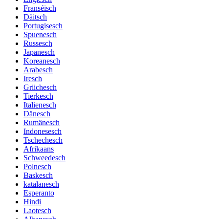
Franséisch
Däitsch
Portugisesch
Spuenesch
Russesch
Japanesch
Koreanesch
Arabesch
Iresch
Griichesch
Tierkesch
Italienesch
Dänesch
Rumänesch
Indonesesch
Tschechesch
Afrikaans
Schweedesch
Polnesch
Baskesch
katalanesch
Esperanto
Hindi
Laotesch