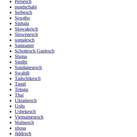
Persesch
pundschabi
Serbesch
Sesotho
Sinhala
Slowakesch
Slowenesch
somalesch
Samoaner
Schottesch Gaelesch
Shona
Sindhi
Sundanesesch
Swahili
Tadschikesch
Tamil
Telugu
Thai
Ukrainesch
Urdu
Usbekesch
Vietnamesesch
Walisesch
xhosa
Jiddesch