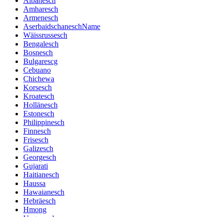
Albanesch
Amharesch
Armenesch
AserbaidschaneschName
Wäissrussesch
Bengalesch
Bosnesch
Bulgarescg
Cebuano
Chichewa
Korsesch
Kroatesch
Hollänesch
Estonesch
Philippinesch
Finnesch
Frisesch
Galizesch
Georgesch
Gujarati
Haitianesch
Haussa
Hawaianesch
Hebräesch
Hmong