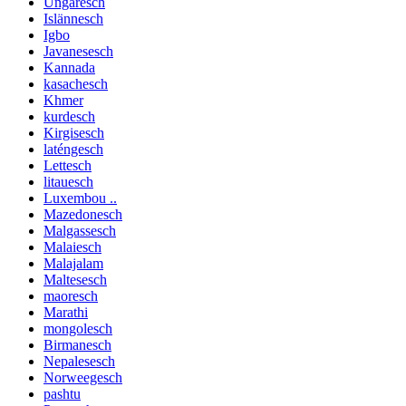
Ungaresch
Islännesch
Igbo
Javanesesch
Kannada
kasachesch
Khmer
kurdesch
Kirgisesch
laténgesch
Lettesch
litauesch
Luxembou ..
Mazedonesch
Malgassesch
Malaiesch
Malajalam
Maltesesch
maoresch
Marathi
mongolesch
Birmanesch
Nepalesesch
Norweegesch
pashtu