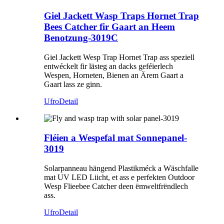
Giel Jackett Wasp Traps Hornet Trap
Bees Catcher fir Gaart an Heem
Benotzung-3019C
Giel Jackett Wesp Trap Hornet Trap ass speziell
entwéckelt fir lästeg an dacks geféierlech
Wespen, Horneten, Bienen an Ärem Gaart a
Gaart lass ze ginn.
Ufro
Detail
Fléien a Wespefal mat Sonnepanel-
3019
Solarpanneau hängend Plastikméck a Wäschfalle
mat UV LED Liicht, et ass e perfekten Outdoor
Wesp Flieebee Catcher deen ëmweltfrëndlech
ass.
Ufro
Detail