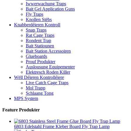
Iwwerwachung Traps
Bait Gel Application Guns
Fly Traps
Knollen Stëbs
Knabberdéieren Kontroll
Snap Traps
Rat Cage Traps
Rondent Trap
Bait Statiounen
Bait Station Accessoiren
Glueboards
Prouf Produkter
Auslousung Equipementer
Elektresch Roden Killer
Wëll Déieren Kontrolléiere
Live Catch Cage Traps
Mol Trapp
Schlaang Tong
MPS System
Feature Produkter
6803 Edelstahl Frame Kleber Board Fly Trap Lamp