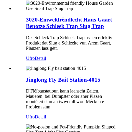
3020-Ëmweltfrëndlecht Haus Gaart
Benotze Schleek Trap Slug Trap
Dës Schleck Trap Schleek Trap ass en effektiv
Produkt dat Slug a Schleeke vun Ärem Gaart,
Planzen lass gëtt.
Ufro
Detail
Jinglong Fly Bait Station-4015
D'Fléibaustatioun kann laanscht Zaiten,
Maueren, bei Dumpster oder aner Plazen
montéiert sinn an iwwerall wou Mécken e
Problem sinn.
Ufro
Detail