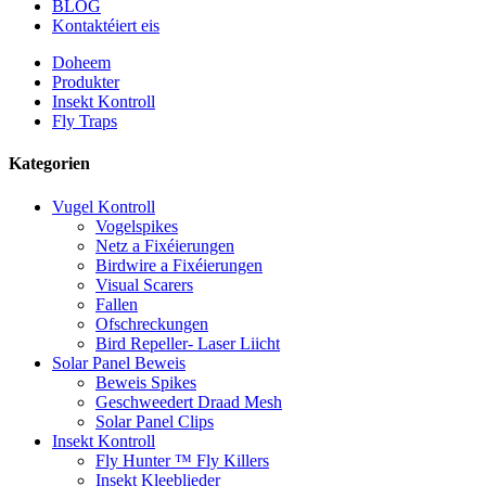
BLOG
Kontaktéiert eis
Doheem
Produkter
Insekt Kontroll
Fly Traps
Kategorien
Vugel Kontroll
Vogelspikes
Netz a Fixéierungen
Birdwire a Fixéierungen
Visual Scarers
Fallen
Ofschreckungen
Bird Repeller- Laser Liicht
Solar Panel Beweis
Beweis Spikes
Geschweedert Draad Mesh
Solar Panel Clips
Insekt Kontroll
Fly Hunter ™ Fly Killers
Insekt Kleeblieder