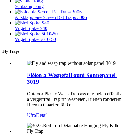
Schlaang Tong
Ausklappbare Screen Rat Traps 3006
Vugel Spike S40
Vugel Spike 5010-50
Fly Traps
Fléien a Wespefall ouni Sonnepanel-
3019
Outdoor Plastic Wasp Trap ass eng héich effektiv
a vergëftfräi Trap fir Wespelen, Bienen ronderëm
Heem a Gaart ze fänken
Ufro
Detail