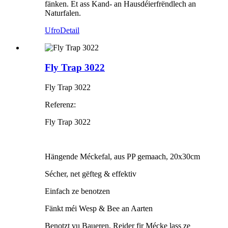
fänken. Et ass Kand- an Hausdéierfrëndlech an
Naturfalen.
Ufro
Detail
Fly Trap 3022
Fly Trap 3022
Referenz:
Fly Trap 3022
Hängende Méckefal, aus PP gemaach, 20x30cm
Sécher, net gëfteg & effektiv
Einfach ze benotzen
Fänkt méi Wesp & Bee an Aarten
Benotzt vu Baueren, Reider fir Mécke lass ze