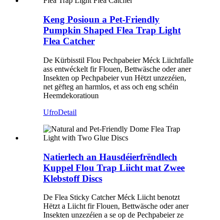
Keng Posioun a Pet-Friendly
Pumpkin Shaped Flea Trap Light
Flea Catcher
De Kürbisstil Flou Pechpabeier Méck Liichtfalle
ass entwéckelt fir Flouen, Bettwäsche oder aner
Insekten op Pechpabeier vun Hëtzt unzezéien,
net gëfteg an harmlos, et ass och eng schéin
Heemdekoratioun
Ufro
Detail
Natierlech an Hausdéierfrëndlech
Kuppel Flou Trap Liicht mat Zwee
Klebstoff Discs
De Flea Sticky Catcher Méck Liicht benotzt
Hëtzt a Liicht fir Flouen, Bettwäsche oder aner
Insekten unzezéien a se op de Pechpabeier ze